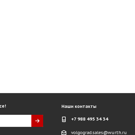
се!
Наши контакты
+7 988 495 34 34
volgograd.sales@wurth.ru