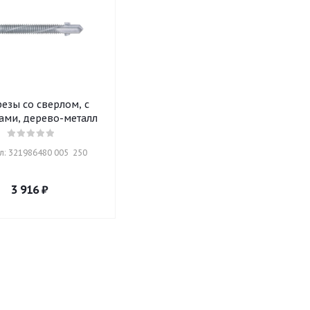
езы со сверлом, с
ами, дерево-металл
л: 321986480 005  250
3 916
₽