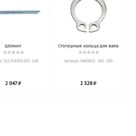
Шплинт
Стопорные кольца для вала
л: 511716380 005  100
Артикул: 0489018   092  200
2 047
₽
2 328
₽