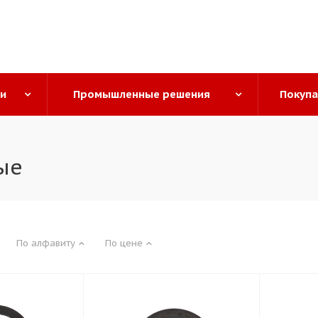
ги
Промышленные решения
Покуп
ые
По алфавиту
По цене