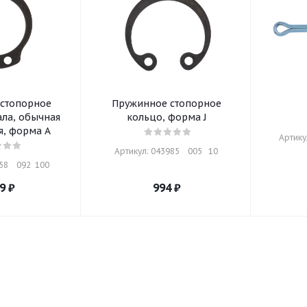
стопорное
Пружинное стопорное
ала, обычная
кольцо, форма J
я, форма A
Артику
Артикул: 043985    005   10
8    092  100
9
₽
994
₽