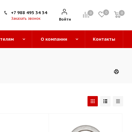
+7 988 495 34 34
0
0
0
0
Заказать звонок
Войти
ателям
О компании
Контакты