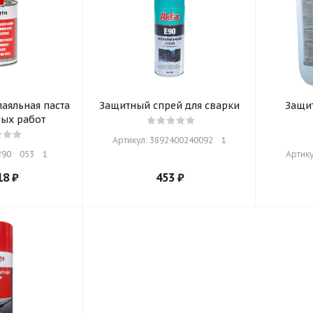
аяльная паста
Защитный спрей для сварки
Защит
ных работ
Артикул: 3892400240092    1
0    053    1
Артику
18
₽
453
₽