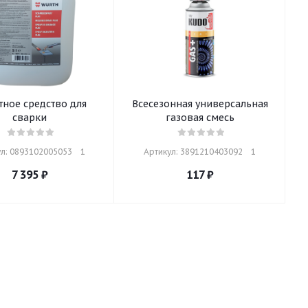
ное средство для
Всесезонная универсальная
сварки
газовая смесь
л: 0893102005053    1
Артикул: 3891210403092    1
7 395
₽
117
₽