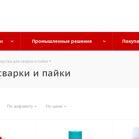
ги
Промышленные решения
Покуп
дства для сварки и пайки
сварки и пайки
По алфавиту
По цене