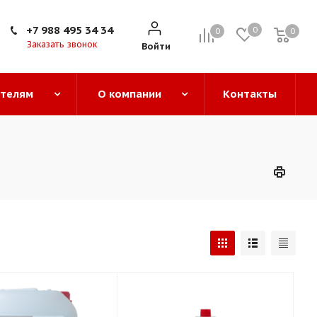
+7 988 495 34 34
0
0
0
0
Заказать звонок
Войти
ателям
О компании
Контакты