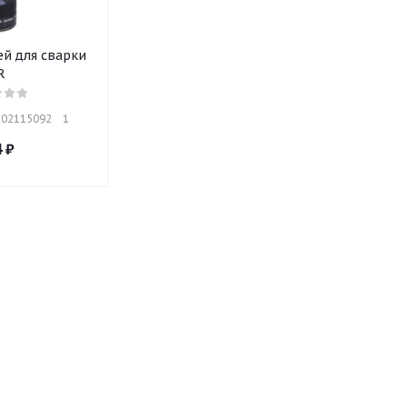
й для сварки
R
02115092    1
4
₽